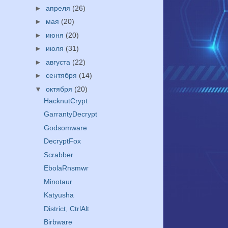
►
апреля
(26)
►
мая
(20)
►
июня
(20)
►
июля
(31)
►
августа
(22)
►
сентября
(14)
▼
октября
(20)
HacknutCrypt
GarrantyDecrypt
Godsomware
DecryptFox
Scrabber
EbolaRnsmwr
Minotaur
Katyusha
District, CtrlAlt
Birbware