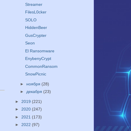
Streamer
FilesL0cker
SOLO
HiddenBeer
GusCrypter
Seon
El Ransomware
EnybenyCrypt
CommonRansom
SnowPicnic
►
ноября
(28)
►
декабря
(23)
►
2019
(221)
►
2020
(247)
►
2021
(173)
►
2022
(97)