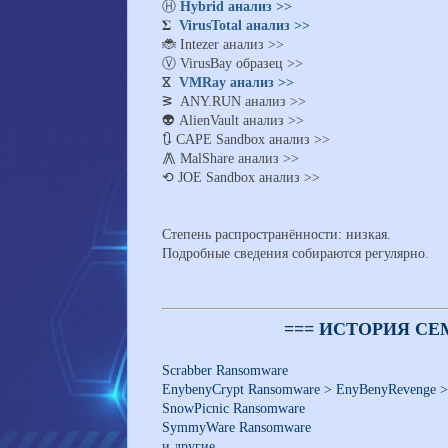
Ⓗ
Hybrid анализ >>
𝚺
VirusTotal анализ >>
🐞 Intezer анализ >>
Ⓥ VirusBay образец >>
ⴵ
VMRay анализ >>
ᕒ ANY.RUN анализ >>
👽 AlienVault анализ >>
🔃 CAPE Sandbox анализ >>
⨇ MalShare анализ >>
⟲ JOE Sandbox анализ >>
Степень распространённости: низкая.
Подробные сведения собираются регулярно.
=== ИСТОРИЯ СЕМ
Scrabber Ransomware
EnybenyCrypt Ransomware >
EnyBenyRevenge 
SnowPicnic Ransomware
SymmyWare Ransomware
и другие