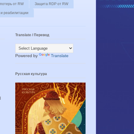
-потерь от RW
Защита RDP от RW
 и реабилитации
Translate / Перевод
Powered by
Translate
Русская культура
l