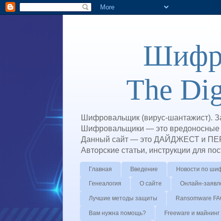
Шифр
The Di
Шифровальщик (вирус-шантажист). З
Шифровальщики — это вредоносные п
Данный сайт — это ДАЙДЖЕСТ и ПЕ
Авторские статьи, инструкции для п
Главная
Введение
Новости по ши
Генеалогия
О сайте
Онлайн-заявл
Лучшие методы защиты
Ransomware FA
Вам нужна помощь?
Freeware и майнинг