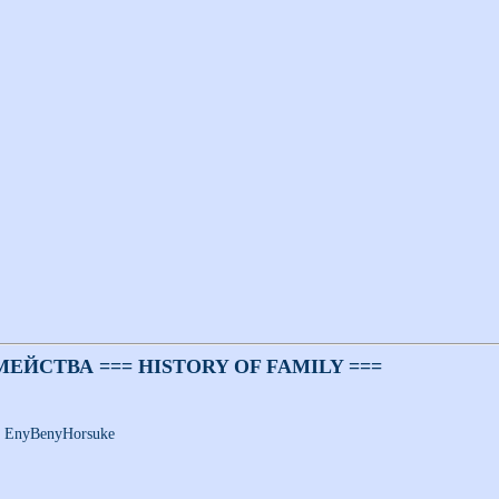
ЕЙСТВА === HISTORY OF FAMILY ===
>
EnyBenyHorsuke