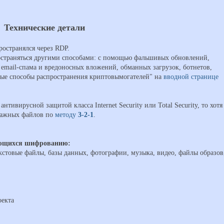
Технические детали
ространялся через RDP.
остраняться другими способами: с помощью фальшивых обновлений,
email-спама и вредоносных вложений, обманных загрузок, ботнетов,
ные способы распространения криптовымогателей" на
вводной странице
нтивирусной защитой класса Internet Security или Total Security, то хотя
 важных файлов по
методу
3-2-1
.
ающихся шифрованию:
екстовые файлы, базы данных, фотографии, музыка, видео, файлы образов
оекта