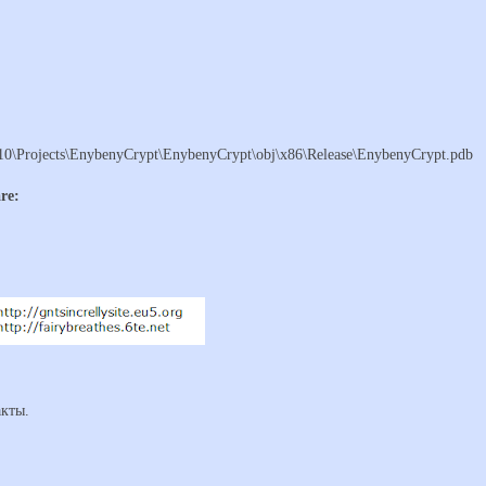
Projects\EnybenyCrypt\EnybenyCrypt\obj\x86\Release\EnybenyCrypt.pdb
re:
акты.