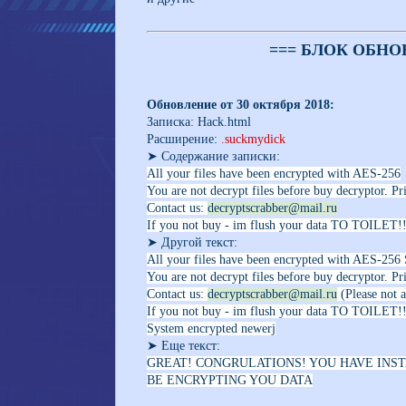
=== БЛОК ОБНО
Обновление от 30 октября 2018:
Записка: Hack.html
Расширение:
.suckmydick
➤ Содержание записки:
All your files have been encrypted with AES-256
You are not decrypt files before buy decryptor. Pri
Contact us:
decryptscrabber@mail.ru
If you not buy - im flush your data TO TOILET!
➤ Другой текст:
All your files have been encrypted with AES-256
You are not decrypt files before buy decryptor. Pri
Contact us:
decryptscrabber@mail.ru
(Please not 
If you not buy - im flush your data TO TOILET
System encrypted newerj
➤ Еще текст:
GREAT! CONGRULATIONS! YOU HAVE INS
BE ENCRYPTING YOU DATA