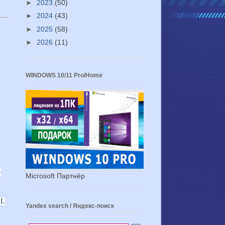
►
2023
(50)
►
2024
(43)
►
2025
(58)
►
2026
(11)
WINDOWS 10/11 Pro/Home
=
Microsoft Партнёр
LL
Yandex search / Яндекс-поиск