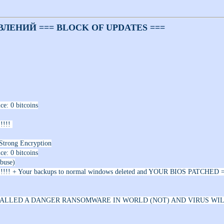
ВЛЕНИЙ === BLOCK OF UPDATES ===
ce: 0 bitcoins
!!!!!
 Strong Encryption
ce: 0 bitcoins
abuse)
!!!!!! + Your backups to normal windows deleted and YOUR BIOS PATCHED 
TALLED A DANGER RANSOMWARE IN WORLD (NOT) AND VIRUS WI