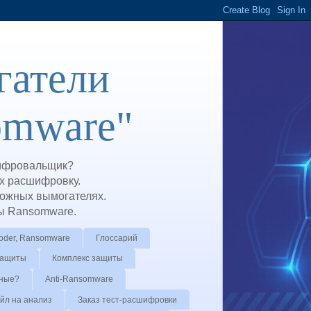
атели
omware"
шифровальщик?
х расшифровку.
жных вымогателях.
зы Ransomware.
coder, Ransomware
Глоссарий
защиты
Комплекс защиты
нные?
Anti-Ransomware
йл на анализ
Заказ тест-расшифровки