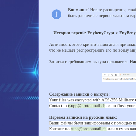
Внимание!
Новые расширения, email
быть различия с первоначальным ва
История версий: EnybenyCrypt > EnyBeny
Активность этого крипто-вымогателя пришлась
что не мешает распространять его по всему ми
Записка с требованием выкупа называется:
Ha
Содержание записки о выкупе:
Your files was encrypted with AES-256 Millitary
Contact to
rsupp@protonmail.ch
or im flush your 
Перевод записки на русский язык:
Ваши файлы были зашифрованы с помощью ши
Контакт по
rupp@protonmail.ch
или я смою ваш