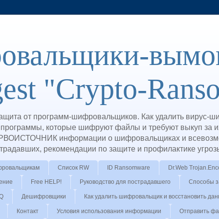
овальщики-вымог
gest "Crypto-Rans
ащита от программ-шифровальщиков. Как удалить вирус-
рограммы, которые шифруют файлы и требуют выкуп за и
РВОИСТОЧНИК информации о шифровальщиках и всевозмо
острадавших, рекомендации по защите и профилактике угро
фровальщикам
Список RW
ID Ransomware
Dr.Web Trojan.En
ение
Free HELP!
Руководство для пострадавшего
Способы 
Q
Дешифровщики
Как удалить шифровальщик и восстановить да
Контакт
Условия использования информации
Отправить фа