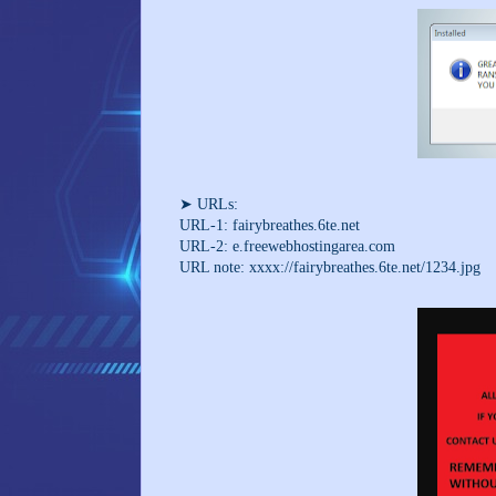
➤ URLs:
URL-1: fairybreathes.6te.net
URL-2:
e.freewebhostingarea.com
URL note: xxxx://fairybreathes.6te.net/1234.jpg