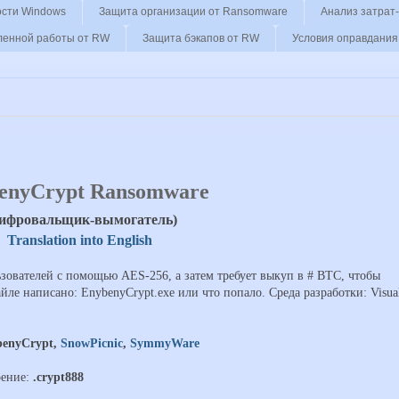
ости Windows
Защита организации от Ransomware
Анализ затрат
ленной работы от RW
Защита бэкапов от RW
Условия оправдания
enyCrypt
Ransomware
ифровальщик-вымогатель)
Translation into English
зователей с помощью AES-256, а затем требует выкуп в # BTC, чтобы
йле написано: EnybenyCrypt.exe или что попало
. Среда разработки: Visua
benyCrypt,
SnowPicnic
,
SymmyWare
рение:
.crypt888